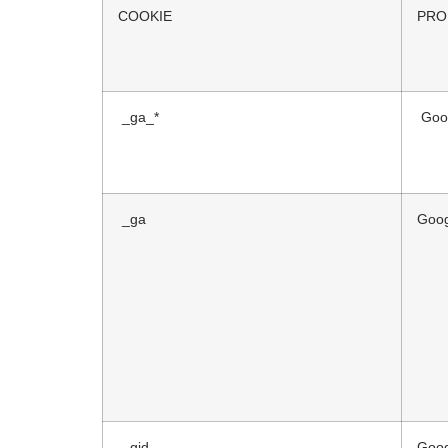
COOKIE
PRO
_ga_*
Goog
_ga
Goog
_gid
Goog