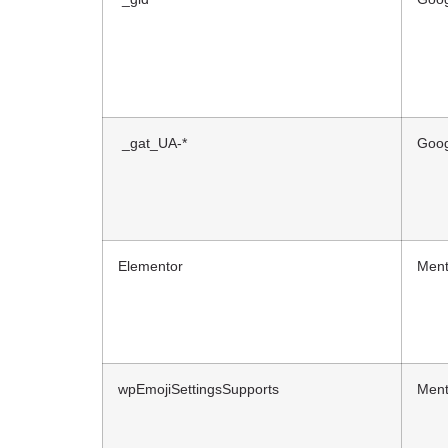
_gat_UA-*
Goog
Elementor
Ment
wpEmojiSettingsSupports
Ment